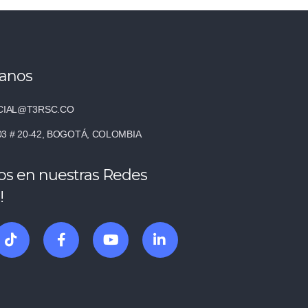
tanos
IAL@T3RSC.CO
03 # 20-42, BOGOTÁ, COLOMBIA
os en nuestras Redes
!