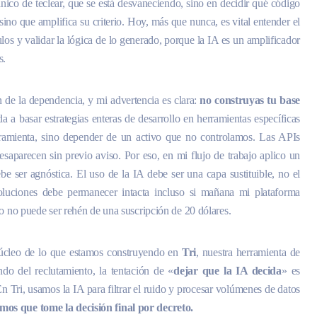
ánico de teclear, que se está desvaneciendo, sino en decidir qué código
sino que amplifica su criterio. Hoy, más que nunca, es vital entender el
los y validar la lógica de lo generado, porque la IA es un amplificador
s.
n de la dependencia, y mi advertencia es clara:
no construyas tu base
a a basar estrategias enteras de desarrollo en herramientas específicas
ramienta, sino depender de un activo que no controlamos. Las APIs
esaparecen sin previo aviso. Por eso, en mi flujo de trabajo aplico un
ebe ser agnóstica. El uso de la IA debe ser una capa sustituible, no el
oluciones debe permanecer intacta incluso si mañana mi plataforma
ro no puede ser rehén de una suscripción de 20 dólares.
l núcleo de lo que estamos construyendo en
Tri
, nuestra herramienta de
do del reclutamiento, la tentación de «
dejar que la IA decida
» es
n Tri, usamos la IA para filtrar el ruido y procesar volúmenes de datos
os que tome la decisión final por decreto.